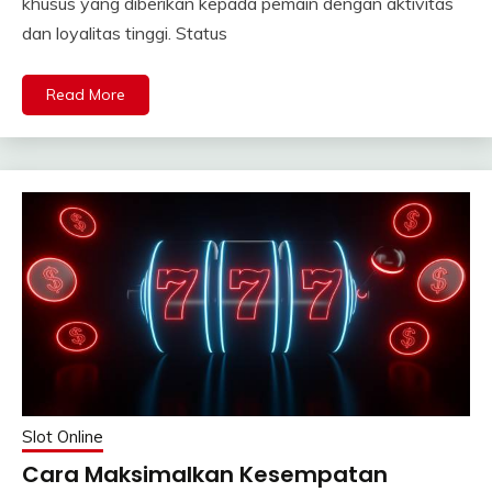
khusus yang diberikan kepada pemain dengan aktivitas
dan loyalitas tinggi. Status
Read More
Slot Online
Cara Maksimalkan Kesempatan