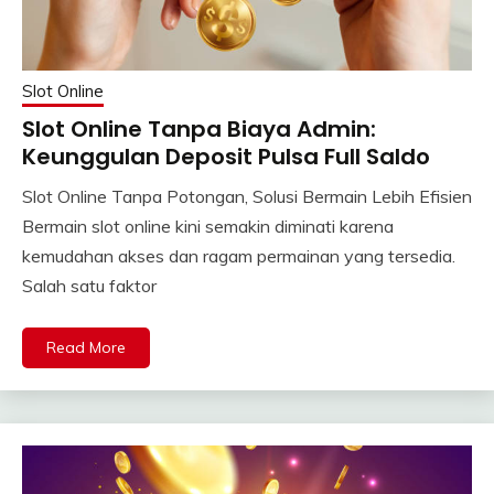
Slot Online
Slot Online Tanpa Biaya Admin:
Keunggulan Deposit Pulsa Full Saldo
Slot Online Tanpa Potongan, Solusi Bermain Lebih Efisien
Bermain slot online kini semakin diminati karena
kemudahan akses dan ragam permainan yang tersedia.
Salah satu faktor
Read More