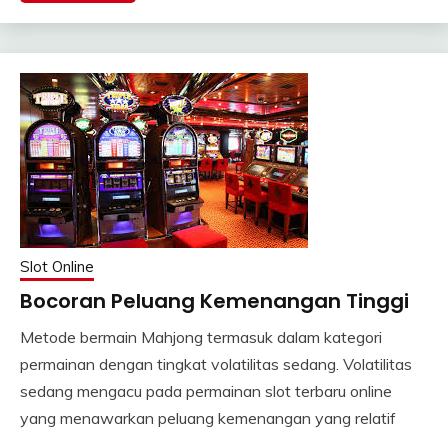
Slot Online
Bocoran Peluang Kemenangan Tinggi
Metode bermain Mahjong termasuk dalam kategori
permainan dengan tingkat volatilitas sedang. Volatilitas
sedang mengacu pada permainan slot terbaru online
yang menawarkan peluang kemenangan yang relatif