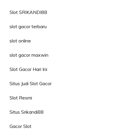
Slot SRIKANDI88
slot gacor terbaru
slot online
slot gacor maxwin
Slot Gacor Hari Ini
Situs Judi Slot Gacor
Slot Resmi
Situs Srikandi88
Gacor Slot