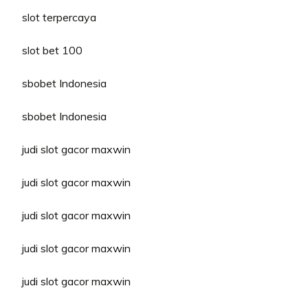
slot terpercaya
slot bet 100
sbobet Indonesia
sbobet Indonesia
judi slot gacor maxwin
judi slot gacor maxwin
judi slot gacor maxwin
judi slot gacor maxwin
judi slot gacor maxwin