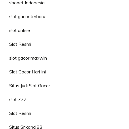
sbobet Indonesia
slot gacor terbaru
slot online
Slot Resmi
slot gacor maxwin
Slot Gacor Hari Ini
Situs Judi Slot Gacor
slot 777
Slot Resmi
Situs Srikandi88