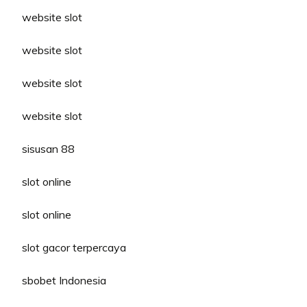
website slot
website slot
website slot
website slot
sisusan 88
slot online
slot online
slot gacor terpercaya
sbobet Indonesia